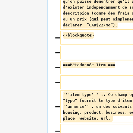
qu'on puisse démontrer qu'il 
d'exister indépendamment de s
descritpion (comme des frais 
ou un prix (qui peut simpleme
déclarer  “CAD$22/mo”).
</blockquote>
===Métadonnée Item ===
'''item type''' :: Ce champ o
"type" fournit le type d'item
''annoncé'' : un des suivants
housing, product, business, e
place, website, url. 