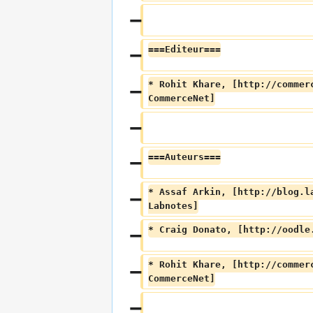
===Editeur===
* Rohit Khare, [http://commer
CommerceNet]
===Auteurs===
* Assaf Arkin, [http://blog.l
Labnotes]
* Craig Donato, [http://oodle
* Rohit Khare, [http://commer
CommerceNet]