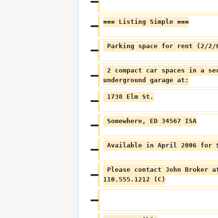
=== Listing Simple ===
 Parking space for rent (2/2/
 2 compact car spaces in a secure 
underground garage at:
 1738 Elm St.
 Somewhere, ED 34567 ISA
 Available in April 2006 for 
 Please contact John Broker at 
110.555.1212 (C)