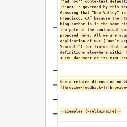
''ad hoc'' contextual default
'''not''' governed by this te
Guessing that “Noe Valley” is
Francisco, CA” because the hC
blog author is in the same ci
the pale of the contextual de
proposed here. All we are sug
application of DRY (“Don’t Re
Yourself”) for fields that ha
definitions elsewhere within 
XHTML document or its MIME he
See a related discussion on 2
[[hreview-feedback-fr|hreview
==Exemples (Préliminaire)==