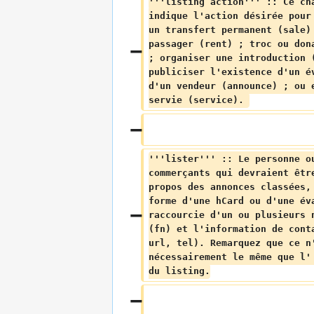
'''listing action''' :: Ce ch
indique l'action désirée pour
un transfert permanent (sale)
passager (rent) ; troc ou don
; organiser une introduction 
publiciser l'existence d'un é
d'un vendeur (announce) ; ou 
servie (service). 
'''lister''' :: Le personne o
commerçants qui devraient êtr
propos des annonces classées,
forme d'une hCard ou d'une év
raccourcie d'un ou plusieurs 
(fn) et l'information de cont
url, tel). Remarquez que ce n
nécessairement le même que l'
du listing.