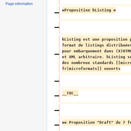
Page information
=Proposition hListing =
hListing est une proposition 
format de listings distribuée
pour embarquement dans (X)HTM
et XML arbitraire. hListing s
des nombreux standards [[micr
fr|microformats]] ouverts
__TOC__
== Proposition "Draft" du 7 f