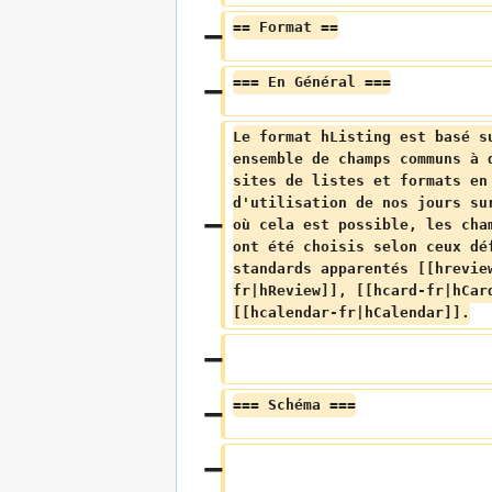
== Format ==
=== En Général ===
Le format hListing est basé s
ensemble de champs communs à 
sites de listes et formats en
d'utilisation de nos jours su
où cela est possible, les cha
ont été choisis selon ceux dé
standards apparentés [[hrevie
fr|hReview]], [[hcard-fr|hCar
[[hcalendar-fr|hCalendar]].
=== Schéma ===