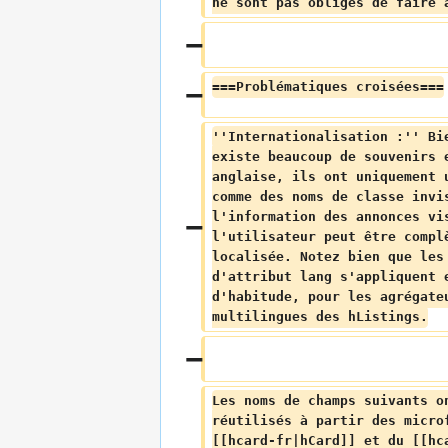
ne sont pas obligés de faire 
===Problématiques croisées===
''Internationalisation :'' Bi
existe beaucoup de souvenirs 
anglaise, ils ont uniquement 
comme des noms de classe invi
l'information des annonces vi
l'utilisateur peut être compl
localisée. Notez bien que les
d'attribut lang s'appliquent 
d'habitude, pour les agrégate
multilingues des hListings.
Les noms de champs suivants o
réutilisés à partir des micro
[[hcard-fr|hCard]] et du [[hc