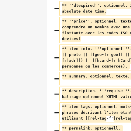
** ''dtexpired''. optionnel. 
absolute date time.
** ''price''. optionnel. text
comprendre un nombre avec une
flottante avec les codes ISO 
devises]
** item info. '''optionnel'''
|| photo || [[geo-fr|geo]] ||
fr|adr]]) |  [[hcard-fr|hCard
personnes ou les commerces). 
** summary. optionnel. texte.
** description. '''requise'''
balisage optionnel XHTML vali
** item tags. optionnel. mots
phrases décrivant l'item étan
utilisant [[rel-tag
-fr
|rel-ta
** permalink. optionnell. 