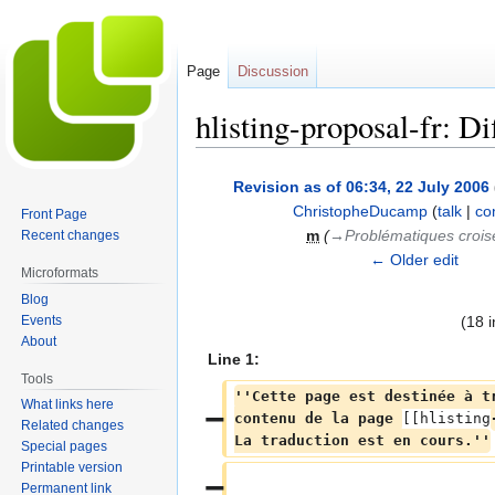
Page
Discussion
hlisting-proposal-fr: D
Jump
Jump
Revision as of 06:34, 22 July 2006
to
to
ChristopheDucamp
(
talk
|
co
Front Page
navigation
search
m
(
→‎Problématiques crois
Recent changes
← Older edit
Microformats
Blog
Events
(18 
About
Line 1:
Tools
''Cette page est destinée à t
What links here
contenu de la page 
[[hlisting
Related changes
La traduction est en cours.''
Special pages
Printable version
Permanent link