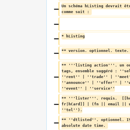
Un schéma hListing devrait êt
comme suit : 
* hListing
** version. optionnel. texte.
** '''listing action'''. un o
tags, ensemble suggéré : ''se
''rent'' | ''trade'' | ''meet
''announce'' | ''offer'' | ''
''event'' | ''service''
** '''lister'''. requis.  [[h
fr|hCard]] | (fn || email || 
''tel'').
** ''dtlisted''. optionnel. I
absolute date time. 