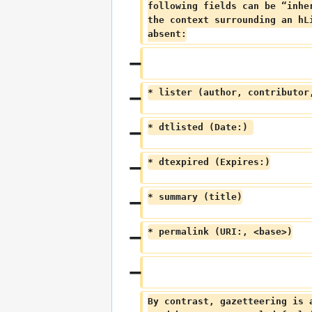
following fields can be “inhe
the context surrounding an hL
absent:
* lister (author, contributor
* dtlisted (Date:) 
* dtexpired (Expires:)
* summary (title)
* permalink (URI:, <base>)
By contrast, gazetteering is 