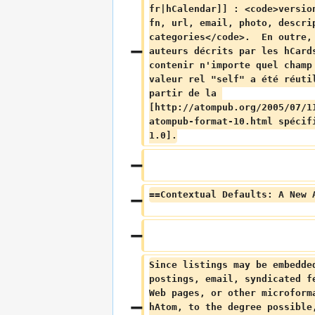
fr|hCalendar]] : <code>versio
fn, url, email, photo, descri
categories</code>.  En outre,
auteurs décrits par les hCard
contenir n'importe quel champ
valeur rel "self" a été réuti
partir de la 
[http://atompub.org/2005/07/1
atompub-format-10.html spécif
1.0].
==Contextual Defaults: A New 
Since listings may be embedde
postings, email, syndicated f
Web pages, or other microform
hAtom, to the degree possible