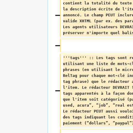
contient la totalité du texte
la description écrite de l'it
annoncé. Le champ PEUT inclur
valide XHTML (par ex. des par
Les agents utilisateurs DEVRA
préserver n'importe quel bali
'''tags''' :: Les tags sont r
utilisant une liste de mots-c
phrases (en utilisant le micr
RelTag pour chaque mot-clé in
tag phrase) que le rédacteur 
l'item. Le rédacteur DEVRAIT 
tags apparentés à la façon do
que l'item soit catégorisé (p
used, acura”, “job”, “real es
Le rédacteur PEUT aussi voulo
des tags indiquant les condit
paiement (“dollars”, “paypal”