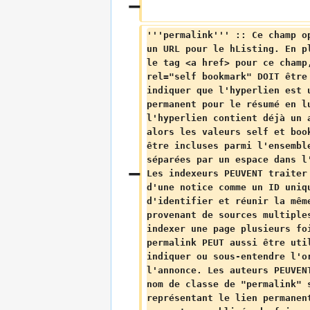
'''permalink''' :: Ce champ o
un URL pour le hListing. En p
le tag <a href> pour ce champ
rel="self bookmark" DOIT être
indiquer que l'hyperlien est 
permanent pour le résumé en l
l'hyperlien contient déjà un 
alors les valeurs self et boo
être incluses parmi l'ensembl
séparées par un espace dans l
Les indexeurs PEUVENT traiter
d'une notice comme un ID uniq
d'identifier et réunir la mêm
provenant de sources multiple
indexer une page plusieurs fo
permalink PEUT aussi être uti
indiquer ou sous-entendre l'o
l'annonce. Les auteurs PEUVEN
nom de classe de "permalink" 
représentant le lien permanen