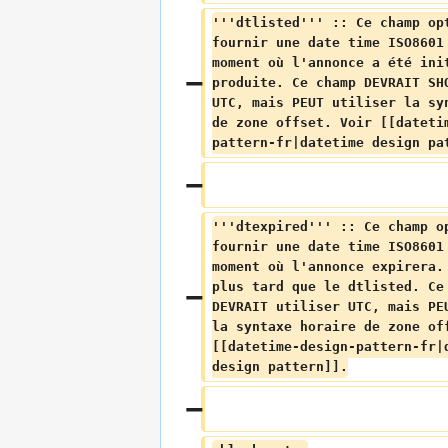
'''dtlisted''' :: Ce champ op
fournir une date time ISO8601
moment où l'annonce a été ini
produite. Ce champ DEVRAIT SH
UTC, mais PEUT utiliser la sy
de zone offset. Voir [[dateti
pattern-fr|datetime design pa
'''dtexpired''' :: Ce champ o
fournir une date time ISO8601
moment où l'annonce expirera.
plus tard que le dtlisted. Ce
DEVRAIT utiliser UTC, mais PE
la syntaxe horaire de zone of
[[datetime-design-pattern-fr|
design pattern]].