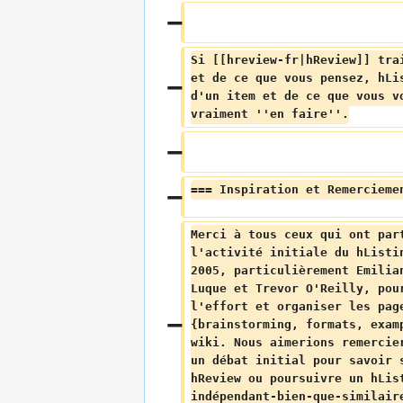
Si [[hreview-fr|hReview]] tra
et de ce que vous pensez, hLi
d'un item et de ce que vous v
vraiment ''en faire''.
=== Inspiration et Remercieme
Merci à tous ceux qui ont par
l'activité initiale du hListi
2005, particulièrement Emilia
Luque et Trevor O'Reilly, pou
l'effort et organiser les pag
{brainstorming, formats, exam
wiki. Nous aimerions remercie
un débat initial pour savoir 
hReview ou poursuivre un hLis
indépendant-bien-que-similair