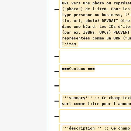
URL vers une photo ou représe
("photo") de l'item. Pour les
type personne ou business, l'
(fn, url, photo) DEVRAIT être
dans une hCard. Les IDs d'ite
(par ex. ISBNs, UPCs) PEUVENT
représentées comme un URN ("u
l'item.
===Contenu ===
'''summary''' :: Ce champ tex
sert comme titre pour l'annon
'''description''' :: Ce champ