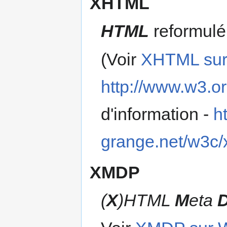
XHTML
HTML
reformul
(Voir
XHTML sur
http://www.w3.o
d'information -
h
grange.net/w3c/
XMDP
(
X
)HTML
M
eta