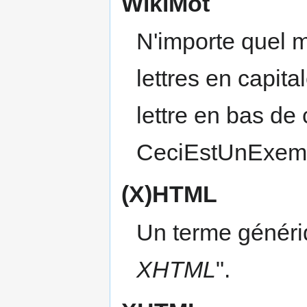
WikiMot
N'importe quel m
lettres en capit
lettre en bas de
CeciEstUnExemp
(X)HTML
Un terme génériq
XHTML
".