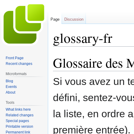
Page
Discussion
glossary-fr
Glossaire des 
Jump
Jump
Front Page
to
to
Recent changes
navigation
search
Microformats
Si vous avez un t
Blog
Events
About
défini, sentez-vous
Tools
What links here
la liste, en ordre 
Related changes
Special pages
première entrée).
Printable version
Permanent link