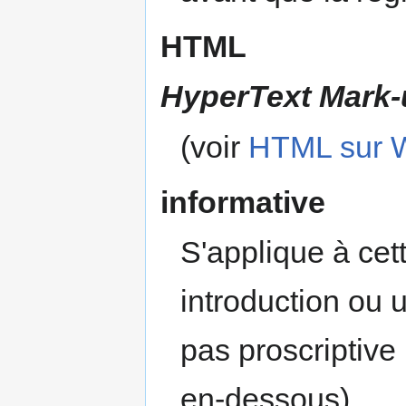
HTML
H
yper
T
ext
M
ark
(voir
HTML sur W
informative
S'applique à ce
introduction ou u
pas proscriptive
en-dessous)