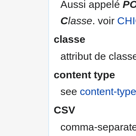
Aussi appelé
P
C
lasse
. voir
CHI
classe
attribut de cla
content type
see
content-typ
CSV
comma-separated