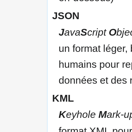
JSON
J
ava
S
cript
O
bje
un format léger, 
humains pour re
données et des 
KML
K
eyhole
M
ark-
format XML pour l