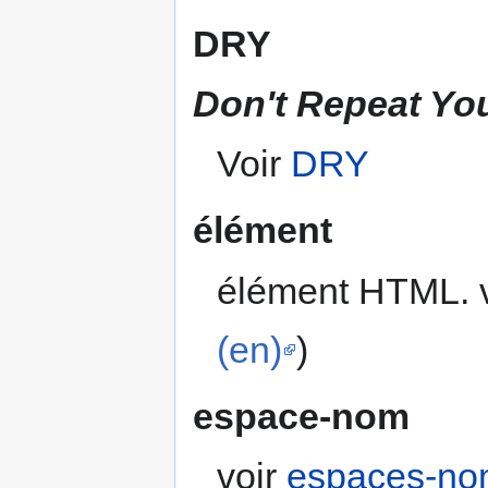
DRY
D
on't
R
epeat
Y
o
Voir
DRY
élément
élément HTML. 
(en)
)
espace-nom
voir
espaces-n