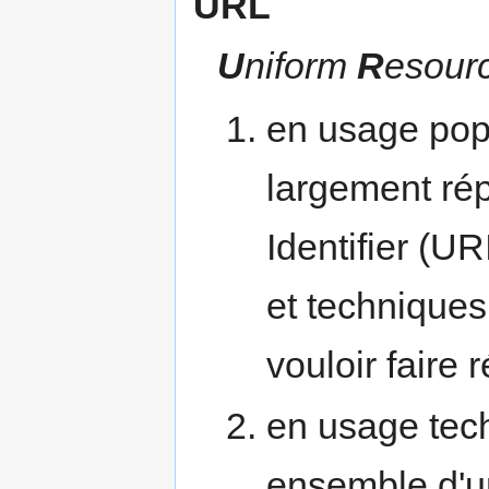
URL
U
niform
R
esour
en usage pop
largement ré
Identifier (U
et techniques
vouloir faire 
en usage tech
ensemble d'un