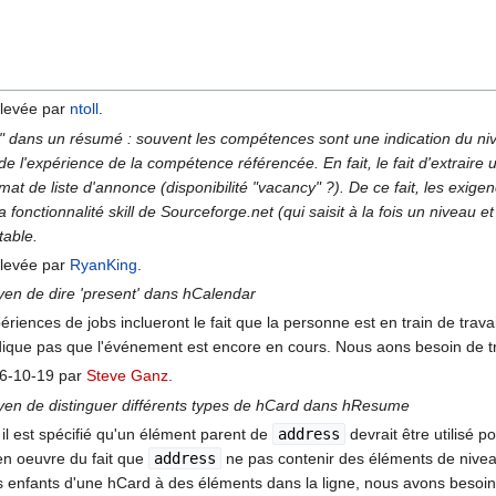
levée par
ntoll
.
ls" dans un résumé : souvent les compétences sont une indication du ni
e l'expérience de la compétence référencée. En fait, le fait d'extraire 
rmat de liste d'annonce (disponibilité "vacancy" ?). De ce fait, les exi
la fonctionnalité skill de Sourceforge.net (qui saisit à la fois un nive
table.
levée par
RyanKing
.
yen de dire 'present' dans hCalendar
riences de jobs inclueront le fait que la personne est en train de trav
ique pas que l'événement est encore en cours. Nous aons besoin de tr
06-10-19 par
Steve Ganz
.
oyen de distinguer différents types de hCard dans hResume
 il est spécifié qu'un élément parent de
address
devrait être utilisé 
en oeuvre du fait que
address
ne pas contenir des éléments de niveau
s enfants d'une hCard à des éléments dans la ligne, nous avons besoin d