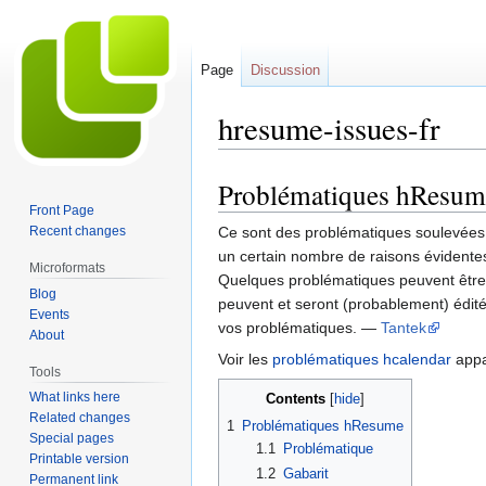
Page
Discussion
hresume-issues-fr
Problématiques hResum
Jump
Jump
Front Page
to
to
Recent changes
Ce sont des problématiques soulevées 
navigation
search
un certain nombre de raisons évidentes
Microformats
Quelques problématiques peuvent être 
Blog
peuvent et seront (probablement) éditée
Events
vos problématiques. —
Tantek
About
Voir les
problématiques hcalendar
appa
Tools
What links here
Contents
Related changes
1
Problématiques hResume
Special pages
1.1
Problématique
Printable version
1.2
Gabarit
Permanent link