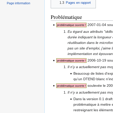
1.3
Pages en rapport
Page information
Problématique
2007-01-04 sou
problématique ouverte !
Eu égard aux attributs "skil
durée indiquant la longueur d
réutilisation dans le microfo
pas un site d'emploi, j'aime 
implémentation est épouvan
2006-10-19 sou
problématique ouverte !
Il n'y a actuellement pas mo
Beaucoup de listes d'expé
qu'un DTEND blanc n'ind
soulevée le 20
problématique ouverte !
Il n'y a actuellement pas m
Dans la version 0.1 draft
problématique à mettre 
restreignant les élément